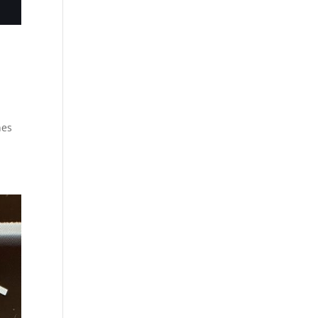
a
nes